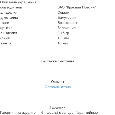
Описание украшения
роизводитель
ЗАО "Красная Пресня"
ид изделия
Серьги
ид металла
Бижутерия
тавки
Без вставок
окрытие
Золочение
с изделия
2.15 гр
ирина
1.3 мм
иаметр
16 мм
Вы также смотрели
Отзывы
Оставить отзыв
Гарантии
Гарантия на изделие — 6 ( шесть) месяцев. Гарантийные