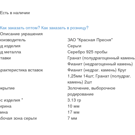
Есть в наличии
Как заказать оптом?
Как заказать в розницу?
Описание украшения
роизводитель
ЗАО "Красная Пресня"
ид изделия
Серьги
ид металла
Серебро 925 пробы
тавки
Гранат (полудрагоценный камень
Фианит (недрагоценный камень)
рактеристика вставок
Фианит (недраг. камень) Круг
1,25мм 14шт; Гранат (полудраг.
камень) 2шт
окрытие
Золочение, выборочное
родирование
с изделия *
3.13 гр
ирина
10 мм
лина
17 мм
бочая зона серьги
7 мм