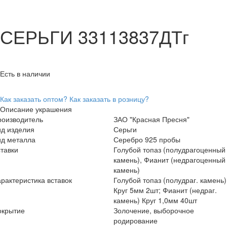
СЕРЬГИ 33113837ДТг
Есть в наличии
Как заказать оптом?
Как заказать в розницу?
Описание украшения
роизводитель
ЗАО "Красная Пресня"
ид изделия
Серьги
ид металла
Серебро 925 пробы
тавки
Голубой топаз (полудрагоценный
камень), Фианит (недрагоценный
камень)
рактеристика вставок
Голубой топаз (полудраг. камень)
Круг 5мм 2шт; Фианит (недраг.
камень) Круг 1,0мм 40шт
окрытие
Золочение, выборочное
родирование