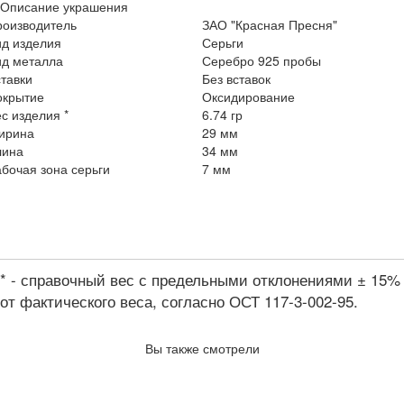
Описание украшения
роизводитель
ЗАО "Красная Пресня"
ид изделия
Серьги
ид металла
Серебро 925 пробы
тавки
Без вставок
окрытие
Оксидирование
с изделия *
6.74 гр
ирина
29 мм
лина
34 мм
бочая зона серьги
7 мм
* - справочный вес с предельными отклонениями ± 15%
от фактического веса, согласно ОСТ 117-3-002-95.
Вы также смотрели