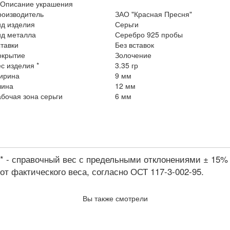
Описание украшения
роизводитель
ЗАО "Красная Пресня"
ид изделия
Серьги
ид металла
Серебро 925 пробы
тавки
Без вставок
окрытие
Золочение
с изделия *
3.35 гр
ирина
9 мм
лина
12 мм
бочая зона серьги
6 мм
* - справочный вес с предельными отклонениями ± 15%
от фактического веса, согласно ОСТ 117-3-002-95.
Вы также смотрели