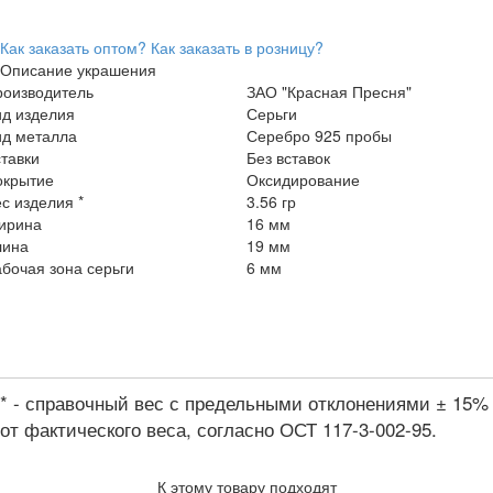
Как заказать оптом?
Как заказать в розницу?
Описание украшения
роизводитель
ЗАО "Красная Пресня"
ид изделия
Серьги
ид металла
Серебро 925 пробы
тавки
Без вставок
окрытие
Оксидирование
с изделия *
3.56 гр
ирина
16 мм
лина
19 мм
бочая зона серьги
6 мм
* - справочный вес с предельными отклонениями ± 15%
от фактического веса, согласно ОСТ 117-3-002-95.
К этому товару подходят