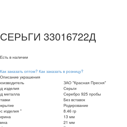
СЕРЬГИ 33016722Д
Есть в наличии
Как заказать оптом?
Как заказать в розницу?
Описание украшения
роизводитель
ЗАО "Красная Пресня"
ид изделия
Серьги
ид металла
Серебро 925 пробы
тавки
Без вставок
окрытие
Родирование
с изделия *
8.46 гр
ирина
13 мм
лина
21 мм