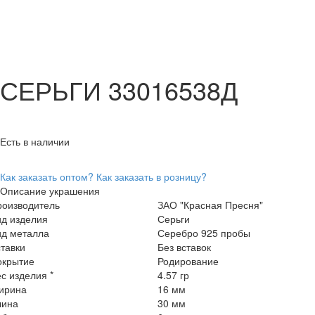
СЕРЬГИ 33016538Д
Есть в наличии
Как заказать оптом?
Как заказать в розницу?
Описание украшения
роизводитель
ЗАО "Красная Пресня"
ид изделия
Серьги
ид металла
Серебро 925 пробы
тавки
Без вставок
окрытие
Родирование
с изделия *
4.57 гр
ирина
16 мм
лина
30 мм