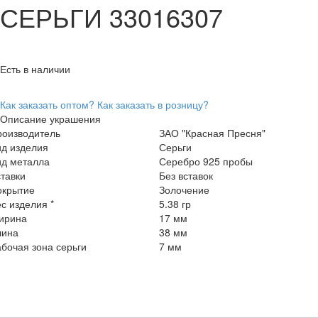
СЕРЬГИ 33016307
Есть в наличии
Как заказать оптом?
Как заказать в розницу?
Описание украшения
роизводитель
ЗАО "Красная Пресня"
ид изделия
Серьги
ид металла
Серебро 925 пробы
тавки
Без вставок
окрытие
Золочение
с изделия *
5.38 гр
ирина
17 мм
лина
38 мм
бочая зона серьги
7 мм