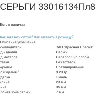
СЕРЬГИ 33016134Пл8
Есть в наличии
Как заказать оптом?
Как заказать в розницу?
Описание украшения
роизводитель
ЗАО "Красная Пресня"
ид изделия
Серьги
ид металла
Серебро 925 пробы
тавки
Без вставок
окрытие
Платинирование
с изделия *
9.23 гр
тделка
Эмаль
ирина
23 мм
лина
35 мм
бочая зона серьги
7 мм