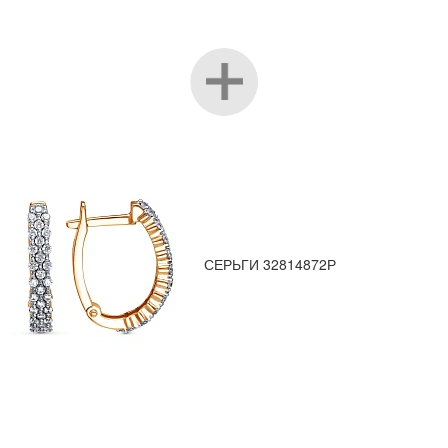
СЕРЬГИ 32814872Р