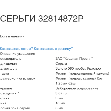
СЕРЬГИ 32814872Р
Есть в наличии
Как заказать оптом?
Как заказать в розницу?
Описание украшения
роизводитель
ЗАО "Красная Пресня"
ид изделия
Серьги
ид металла
Золото 585 пробы. Красное
тавки
Фианит (недрагоценный камень)
рактеристика вставок
Фианит (недраг. камень) Круг
1,25мм 62шт
окрытие
Выборочное родирование
с изделия *
3.67 гр
ирина
3 мм
лина
18 мм
бочая зона серьги
6 мм