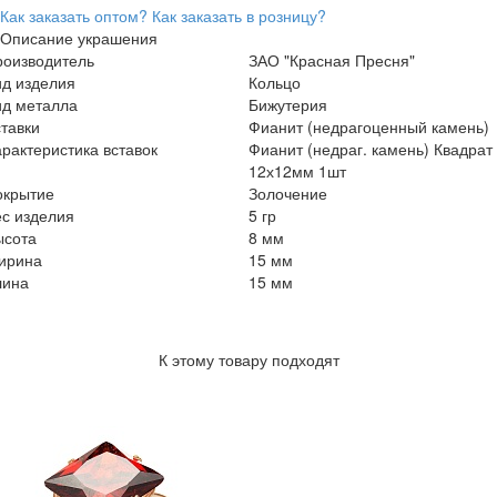
Как заказать оптом?
Как заказать в розницу?
Описание украшения
роизводитель
ЗАО "Красная Пресня"
ид изделия
Кольцо
ид металла
Бижутерия
тавки
Фианит (недрагоценный камень)
рактеристика вставок
Фианит (недраг. камень) Квадрат
12х12мм 1шт
окрытие
Золочение
с изделия
5 гр
ысота
8 мм
ирина
15 мм
лина
15 мм
К этому товару подходят