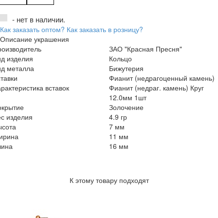
- нет в наличии.
Как заказать оптом?
Как заказать в розницу?
Описание украшения
роизводитель
ЗАО "Красная Пресня"
ид изделия
Кольцо
ид металла
Бижутерия
тавки
Фианит (недрагоценный камень)
рактеристика вставок
Фианит (недраг. камень) Круг
12.0мм 1шт
окрытие
Золочение
с изделия
4.9 гр
ысота
7 мм
ирина
11 мм
лина
16 мм
К этому товару подходят