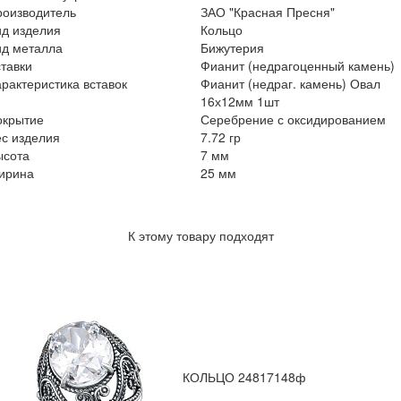
роизводитель
ЗАО "Красная Пресня"
ид изделия
Кольцо
ид металла
Бижутерия
тавки
Фианит (недрагоценный камень)
рактеристика вставок
Фианит (недраг. камень) Овал
16х12мм 1шт
окрытие
Серебрение с оксидированием
с изделия
7.72 гр
ысота
7 мм
ирина
25 мм
К этому товару подходят
КОЛЬЦО 24817148ф