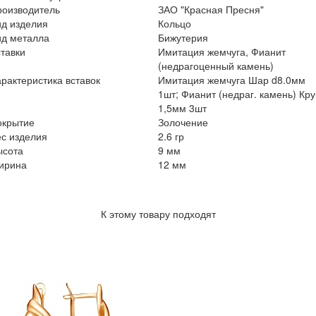
роизводитель
ЗАО "Красная Пресня"
ид изделия
Кольцо
ид металла
Бижутерия
тавки
Имитация жемчуга, Фианит
(недрагоценный камень)
рактеристика вставок
Имитация жемчуга Шар d8.0мм
1шт; Фианит (недраг. камень) Кру
1,5мм 3шт
окрытие
Золочение
с изделия
2.6 гр
ысота
9 мм
ирина
12 мм
К этому товару подходят