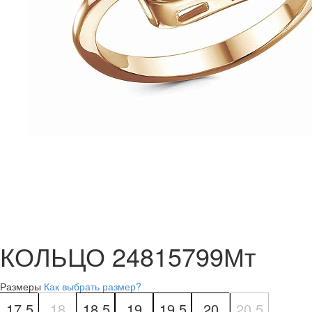
КОЛЬЦО 24815799Мт
Размеры
Как выбрать размер?
17.5
18
18.5
19
19.5
20
20.5