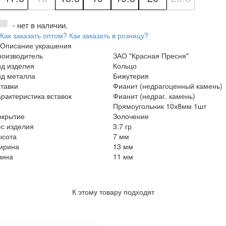
- нет в наличии.
Как заказать оптом?
Как заказать в розницу?
Описание украшения
роизводитель
ЗАО "Красная Пресня"
ид изделия
Кольцо
ид металла
Бижутерия
тавки
Фианит (недрагоценный камень)
рактеристика вставок
Фианит (недраг. камень)
Прямоугольник 10х8мм 1шт
окрытие
Золочение
с изделия
3.7 гр
ысота
7 мм
ирина
13 мм
лина
11 мм
К этому товару подходят