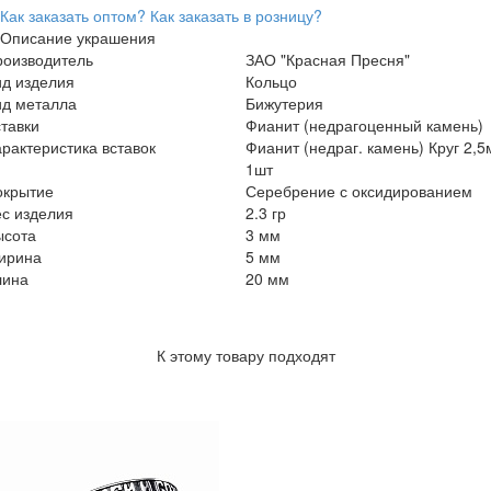
Как заказать оптом?
Как заказать в розницу?
Описание украшения
роизводитель
ЗАО "Красная Пресня"
ид изделия
Кольцо
ид металла
Бижутерия
тавки
Фианит (недрагоценный камень)
рактеристика вставок
Фианит (недраг. камень) Круг 2,
1шт
окрытие
Серебрение с оксидированием
с изделия
2.3 гр
ысота
3 мм
ирина
5 мм
лина
20 мм
К этому товару подходят