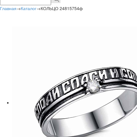
Главная
→
Каталог
→
КОЛЬЦО 24815754ф