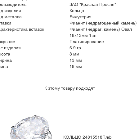
роизводитель
ЗАО "Красная Пресня"
ид изделия
Кольцо
ид металла
Бижутерия
тавки
Фианит (недрагоценный камень)
рактеристика вставок
Фианит (недраг. камень) Овал
18х13мм 1шт
окрытие
Платинирование
с изделия
6.9 гр
ысота
8 мм
ирина
13 мм
лина
18 мм
К этому товару подходят
КОЛЬЦО 24815518Плф