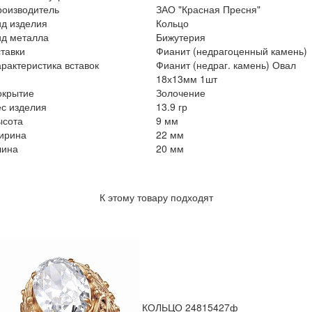
роизводитель
ЗАО "Красная Пресня"
ид изделия
Кольцо
ид металла
Бижутерия
тавки
Фианит (недрагоценный камень)
рактеристика вставок
Фианит (недраг. камень) Овал
18х13мм 1шт
окрытие
Золочение
с изделия
13.9 гр
ысота
9 мм
ирина
22 мм
лина
20 мм
К этому товару подходят
КОЛЬЦО 24815427ф