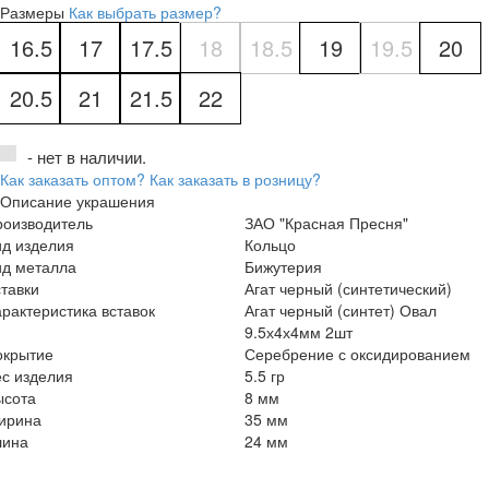
Размеры
Как выбрать размер?
16.5
17
17.5
18
18.5
19
19.5
20
20.5
21
21.5
22
- нет в наличии.
Как заказать оптом?
Как заказать в розницу?
Описание украшения
роизводитель
ЗАО "Красная Пресня"
ид изделия
Кольцо
ид металла
Бижутерия
тавки
Агат черный (синтетический)
рактеристика вставок
Агат черный (синтет) Овал
9.5х4х4мм 2шт
окрытие
Серебрение с оксидированием
с изделия
5.5 гр
ысота
8 мм
ирина
35 мм
лина
24 мм