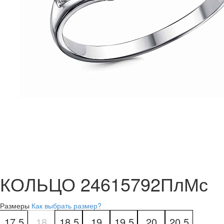
КОЛЬЦО 24615792ПлМс
Размеры
Как выбрать размер?
17.5
18
18.5
19
19.5
20
20.5