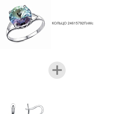
КОЛЬЦО 24615792ПлМс