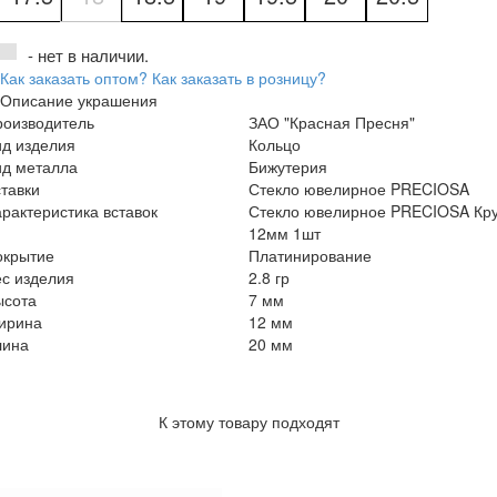
- нет в наличии.
Как заказать оптом?
Как заказать в розницу?
Описание украшения
роизводитель
ЗАО "Красная Пресня"
ид изделия
Кольцо
ид металла
Бижутерия
тавки
Стекло ювелирное PRECIOSA
рактеристика вставок
Стекло ювелирное PRECIOSA Кру
12мм 1шт
окрытие
Платинирование
с изделия
2.8 гр
ысота
7 мм
ирина
12 мм
лина
20 мм
К этому товару подходят