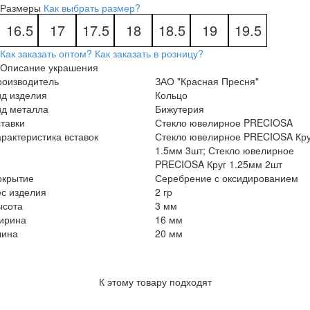
Размеры
Как выбрать размер?
16.5
17
17.5
18
18.5
19
19.5
Как заказать оптом?
Как заказать в розницу?
Описание украшения
роизводитель
ЗАО "Красная Пресня"
ид изделия
Кольцо
ид металла
Бижутерия
тавки
Стекло ювелирное PRECIOSA
рактеристика вставок
Стекло ювелирное PRECIOSA Кру
1.5мм 3шт; Стекло ювелирное
PRECIOSA Круг 1.25мм 2шт
окрытие
Серебрение с оксидированием
с изделия
2 гр
ысота
3 мм
ирина
16 мм
лина
20 мм
К этому товару подходят