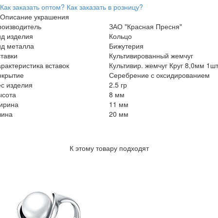
Как заказать оптом?
Как заказать в розницу?
Описание украшения
роизводитель
ЗАО "Красная Пресня"
ид изделия
Кольцо
ид металла
Бижутерия
тавки
Культивированный жемчуг
рактеристика вставок
Культивир. жемчуг Круг 8,0мм 1ш
окрытие
Серебрение с оксидированием
с изделия
2.5 гр
ысота
8 мм
ирина
11 мм
лина
20 мм
К этому товару подходят