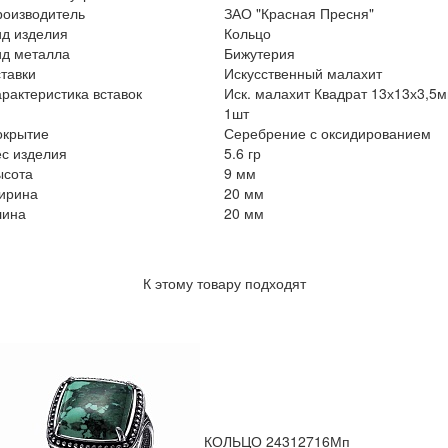
роизводитель
ЗАО "Красная Пресня"
ид изделия
Кольцо
ид металла
Бижутерия
тавки
Искусственный малахит
рактеристика вставок
Иск. малахит Квадрат 13х13х3,5
1шт
окрытие
Серебрение с оксидированием
с изделия
5.6 гр
ысота
9 мм
ирина
20 мм
лина
20 мм
К этому товару подходят
КОЛЬЦО 24312716Мп