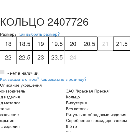
КОЛЬЦО 2407726
Размеры
Как выбрать размер?
18
18.5
19
19.5
20
20.5
21
21.5
22
22.5
23
23.5
24
- нет в наличии.
Как заказать оптом?
Как заказать в розницу?
Описание украшения
роизводитель
ЗАО "Красная Пресня"
ид изделия
Кольцо
ид металла
Бижутерия
тавки
Без вставок
азначение
Ритуально-обрядовые изделия
окрытие
Серебрение с оксидированием
с изделия
8.5 гр