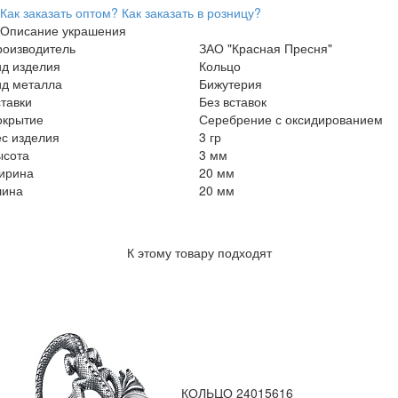
Как заказать оптом?
Как заказать в розницу?
Описание украшения
роизводитель
ЗАО "Красная Пресня"
ид изделия
Кольцо
ид металла
Бижутерия
тавки
Без вставок
окрытие
Серебрение с оксидированием
с изделия
3 гр
ысота
3 мм
ирина
20 мм
лина
20 мм
К этому товару подходят
КОЛЬЦО 24015616