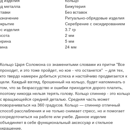
ид изделия
Кольцо
ид металла
Бижутерия
тавки
Без вставок
азначение
Ритуально-обрядовые изделия
окрытие
Серебрение с оксидированием
с изделия
3.7 гр
ысота
2 мм
ирина
5 мм
лина
24 мм
Кольцо Царя Соломона со знаменитыми словами из притчи "Все
проходит, и это тоже пройдет, но кое - что останется" – для тех,
кто твердо намерен добиться успеха и настойчиво продвигается к
цели. Каждый взгляд, брошенный на кольцо, будет напоминать о
том, что за безрассудство и ошибки приходится дорого платить,
поэтому никогда нельзя терять голову. Кольцо спиннер - это кольцо
с вращающейся средней деталью. Средняя часть может
поворачиваться на 360 градусов. Кольцо — спиннер отличный
способ расслабления и не только снимает стресс, но и помогает
сосредоточиться на работе или учебе. Данное изделие
объединяет в себе функциональный аксессуар и стильное
украшение.