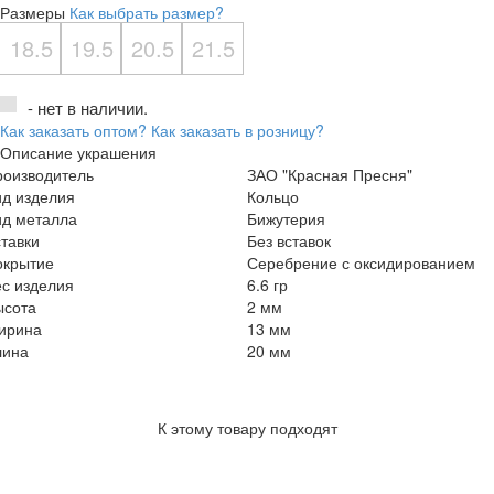
Размеры
Как выбрать размер?
18.5
19.5
20.5
21.5
- нет в наличии.
Как заказать оптом?
Как заказать в розницу?
Описание украшения
роизводитель
ЗАО "Красная Пресня"
ид изделия
Кольцо
ид металла
Бижутерия
тавки
Без вставок
окрытие
Серебрение с оксидированием
с изделия
6.6 гр
ысота
2 мм
ирина
13 мм
лина
20 мм
К этому товару подходят