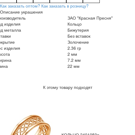
Как заказать оптом?
Как заказать в розницу?
Описание украшения
роизводитель
ЗАО "Красная Пресня"
ид изделия
Кольцо
ид металла
Бижутерия
тавки
Без вставок
окрытие
Золочение
с изделия
2.36 гр
ысота
2 мм
ирина
7.2 мм
лина
22 мм
К этому товару подходят
КОЛЬЦО 2401050р