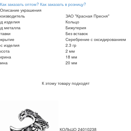
Как заказать оптом?
Как заказать в розницу?
Описание украшения
роизводитель
ЗАО "Красная Пресня"
ид изделия
Кольцо
ид металла
Бижутерия
тавки
Без вставок
окрытие
Серебрение с оксидированием
с изделия
2.3 гр
ысота
2 мм
ирина
18 мм
лина
20 мм
К этому товару подходят
КОЛЬЦО 24010238