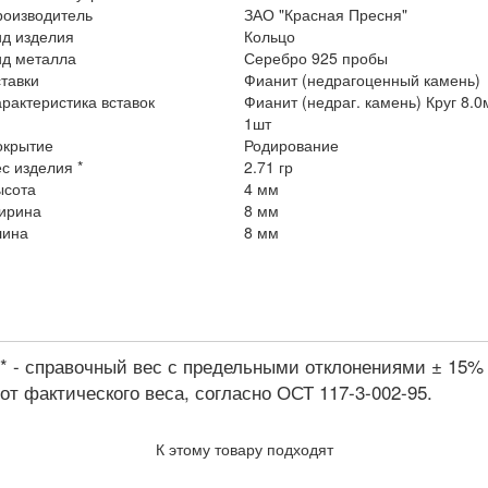
роизводитель
ЗАО "Красная Пресня"
ид изделия
Кольцо
ид металла
Серебро 925 пробы
тавки
Фианит (недрагоценный камень)
рактеристика вставок
Фианит (недраг. камень) Круг 8.
1шт
окрытие
Родирование
с изделия *
2.71 гр
ысота
4 мм
ирина
8 мм
лина
8 мм
* - справочный вес с предельными отклонениями ± 15%
от фактического веса, согласно ОСТ 117-3-002-95.
К этому товару подходят