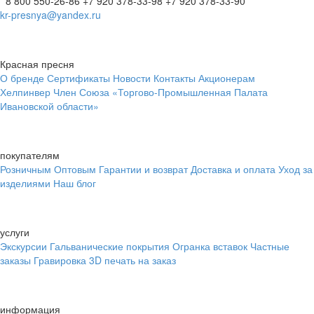
8 800 550-26-86
+7 920 378-33-98
+7 920 378-33-90
kr-presnya@yandex.ru
Красная пресня
О бренде
Сертификаты
Новости
Контакты
Акционерам
Хелпинвер
Член Союза «Торгово-Промышленная Палата
Ивановской области»
покупателям
Розничным
Оптовым
Гарантии и возврат
Доставка и оплата
Уход за
изделиями
Наш блог
услуги
Экскурсии
Гальванические покрытия
Огранка вставок
Частные
заказы
Гравировка
3D печать на заказ
информация