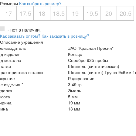
Размеры
Как выбрать размер?
17
17.5
18
18.5
19
19.5
20
20.5
- нет в наличии.
Как заказать оптом?
Как заказать в розницу?
Описание украшения
роизводитель
ЗАО "Красная Пресня"
ид изделия
Кольцо
ид металла
Серебро 925 пробы
тавки
Шпинель (синтетическая)
рактеристика вставок
Шпинель (синтет) Груша 9х6мм 1
окрытие
Родирование
с изделия *
3.49 гр
тделка
Эмаль
ысота
5 мм
ирина
19 мм
лина
13 мм