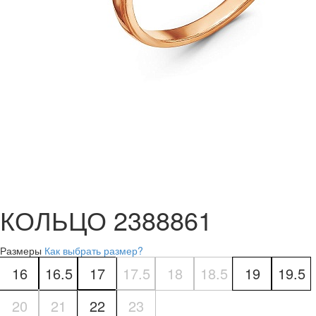
КОЛЬЦО 2388861
Размеры
Как выбрать размер?
16
16.5
17
17.5
18
18.5
19
19.5
20
21
22
23