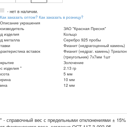
- нет в наличии.
Как заказать оптом?
Как заказать в розницу?
Описание украшения
роизводитель
ЗАО "Красная Пресня"
ид изделия
Кольцо
ид металла
Серебро 925 пробы
тавки
Фианит (недрагоценный камень)
рактеристика вставок
Фианит (недраг. камень) Триалон
(треугольник) 7х7мм 1шт
окрытие
Золочение
с изделия *
2.13 гр
ысота
5 мм
ирина
10 мм
лина
12 мм
* - справочный вес с предельными отклонениями ± 15%
от фактического веса, согласно ОСТ 117-3-002-95.