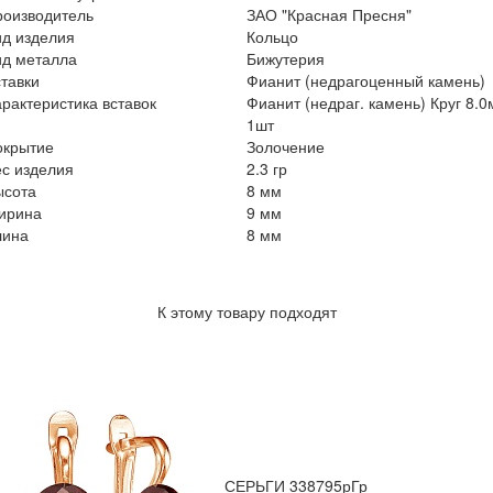
роизводитель
ЗАО "Красная Пресня"
ид изделия
Кольцо
ид металла
Бижутерия
тавки
Фианит (недрагоценный камень)
рактеристика вставок
Фианит (недраг. камень) Круг 8.
1шт
окрытие
Золочение
с изделия
2.3 гр
ысота
8 мм
ирина
9 мм
лина
8 мм
К этому товару подходят
СЕРЬГИ 338795рГр