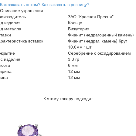
Как заказать оптом?
Как заказать в розницу?
Описание украшения
роизводитель
ЗАО "Красная Пресня"
ид изделия
Кольцо
ид металла
Бижутерия
тавки
Фианит (недрагоценный камень)
рактеристика вставок
Фианит (недраг. камень) Круг
10.0мм 1шт
окрытие
Серебрение с оксидированием
с изделия
3.3 гр
ысота
6 мм
ирина
12 мм
лина
12 мм
К этому товару подходят