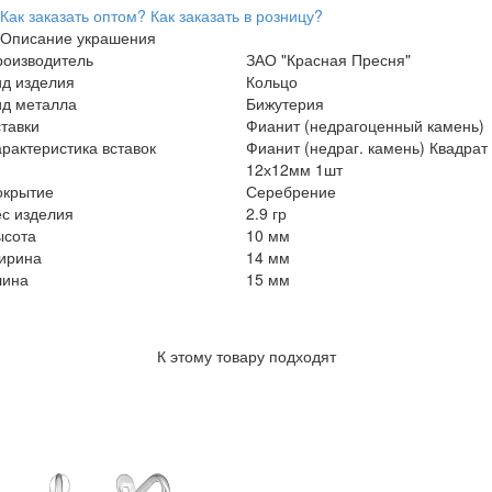
Как заказать оптом?
Как заказать в розницу?
Описание украшения
роизводитель
ЗАО "Красная Пресня"
ид изделия
Кольцо
ид металла
Бижутерия
тавки
Фианит (недрагоценный камень)
рактеристика вставок
Фианит (недраг. камень) Квадрат
12х12мм 1шт
окрытие
Серебрение
с изделия
2.9 гр
ысота
10 мм
ирина
14 мм
лина
15 мм
К этому товару подходят