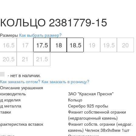
КОЛЬЦО 2381779-15
Размеры
Как выбрать размер?
16.5
17
17.5
18
18.5
19
19.5
20
20.5
21
21.5
- нет в наличии.
Как заказать оптом?
Как заказать в розницу?
Описание украшения
роизводитель
ЗАО "Красная Пресня"
ид изделия
Кольцо
ид металла
Серебро 925 пробы
тавки
Фианит собственной огранки
(недрагоценный камень)
рактеристика вставок
Фианит собств. огранки (недраг.
камень) Челнок 38х9х8мм 1шт