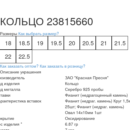
КОЛЬЦО 23815660
Размеры
Как выбрать размер?
18
18.5
19
19.5
20
20.5
21
21.5
22
22.5
Как заказать оптом?
Как заказать в розницу?
Описание украшения
роизводитель
ЗАО "Красная Пресня"
ид изделия
Кольцо
ид металла
Серебро 925 пробы
тавки
Фианит (недрагоценный камень)
рактеристика вставок
Фианит (недраг. камень) Круг 1,
25шт; Фианит (недраг. камень)
Овал 14х10мм 1шт
окрытие
Оксидирование
с изделия *
6.87 гр
ысота
7 мм