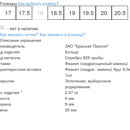
Размеры
Как выбрать размер?
17
17.5
18
18.5
19
19.5
20
20.5
- нет в наличии.
Как заказать оптом?
Как заказать в розницу?
Описание украшения
роизводитель
ЗАО "Красная Пресня"
ид изделия
Кольцо
ид металла
Серебро 925 пробы
тавки
Фианит (недрагоценный камень)
рактеристика вставок
Фианит (недраг. камень) Круг 8.
1шт
окрытие
Золочение, выборочное
родирование
с изделия *
2.57 гр
ысота
6 мм
ирина
8 мм
лина
20 мм