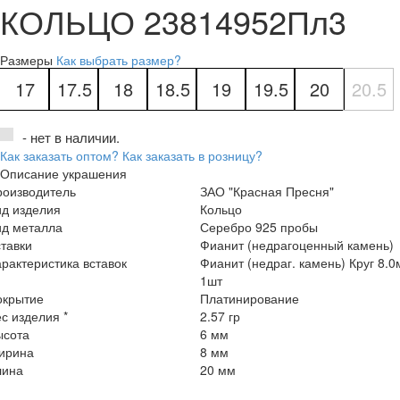
КОЛЬЦО 23814952Пл3
Размеры
Как выбрать размер?
17
17.5
18
18.5
19
19.5
20
20.5
- нет в наличии.
Как заказать оптом?
Как заказать в розницу?
Описание украшения
роизводитель
ЗАО "Красная Пресня"
ид изделия
Кольцо
ид металла
Серебро 925 пробы
тавки
Фианит (недрагоценный камень)
рактеристика вставок
Фианит (недраг. камень) Круг 8.
1шт
окрытие
Платинирование
с изделия *
2.57 гр
ысота
6 мм
ирина
8 мм
лина
20 мм