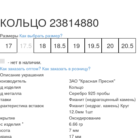
КОЛЬЦО 23814880
Размеры
Как выбрать размер?
17
17.5
18
18.5
19
19.5
20
20.5
- нет в наличии.
Как заказать оптом?
Как заказать в розницу?
Описание украшения
роизводитель
ЗАО "Красная Пресня"
ид изделия
Кольцо
ид металла
Серебро 925 пробы
тавки
Фианит (недрагоценный камень)
рактеристика вставок
Фианит (недраг. камень) Круг
12.0мм 1шт
окрытие
Оксидирование
с изделия *
6.66 гр
ысота
7 мм
ирина
17 мм