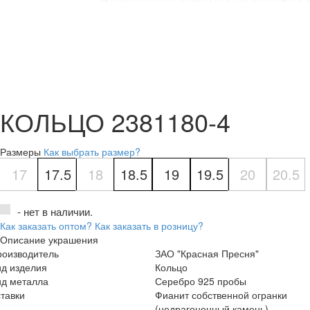
КОЛЬЦО 2381180-4
Размеры
Как выбрать размер?
17
17.5
18
18.5
19
19.5
20
20.5
- нет в наличии.
Как заказать оптом?
Как заказать в розницу?
Описание украшения
роизводитель
ЗАО "Красная Пресня"
ид изделия
Кольцо
ид металла
Серебро 925 пробы
тавки
Фианит собственной огранки
(недрагоценный камень)