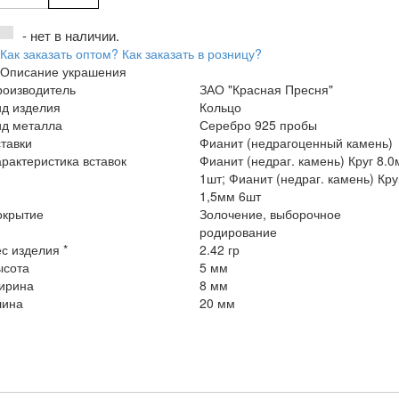
- нет в наличии.
Как заказать оптом?
Как заказать в розницу?
Описание украшения
роизводитель
ЗАО "Красная Пресня"
ид изделия
Кольцо
ид металла
Серебро 925 пробы
тавки
Фианит (недрагоценный камень)
рактеристика вставок
Фианит (недраг. камень) Круг 8.
1шт; Фианит (недраг. камень) Кру
1,5мм 6шт
окрытие
Золочение, выборочное
родирование
с изделия *
2.42 гр
ысота
5 мм
ирина
8 мм
лина
20 мм