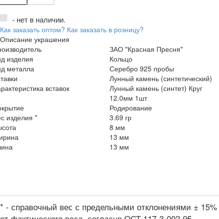
- нет в наличии.
Как заказать оптом?
Как заказать в розницу?
Описание украшения
роизводитель
ЗАО "Красная Пресня"
ид изделия
Кольцо
ид металла
Серебро 925 пробы
тавки
Лунный камень (синтетический)
рактеристика вставок
Лунный камень (синтет) Круг
12.0мм 1шт
окрытие
Родирование
с изделия *
3.69 гр
ысота
8 мм
ирина
13 мм
лина
13 мм
* - справочный вес с предельными отклонениями ± 15%
от фактического веса, согласно ОСТ 117-3-002-95.