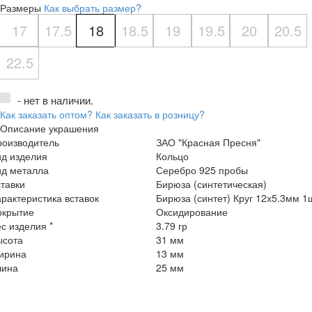
Размеры
Как выбрать размер?
17
17.5
18
18.5
19
19.5
20
20.5
22.5
- нет в наличии.
Как заказать оптом?
Как заказать в розницу?
Описание украшения
роизводитель
ЗАО "Красная Пресня"
ид изделия
Кольцо
ид металла
Серебро 925 пробы
тавки
Бирюза (синтетическая)
рактеристика вставок
Бирюза (синтет) Круг 12х5.3мм 1
окрытие
Оксидирование
с изделия *
3.79 гр
ысота
31 мм
ирина
13 мм
лина
25 мм