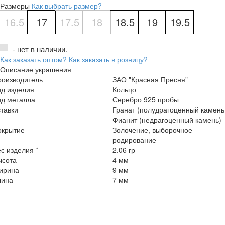
Размеры
Как выбрать размер?
16.5
17
17.5
18
18.5
19
19.5
- нет в наличии.
Как заказать оптом?
Как заказать в розницу?
Описание украшения
роизводитель
ЗАО "Красная Пресня"
ид изделия
Кольцо
ид металла
Серебро 925 пробы
тавки
Гранат (полудрагоценный камень
Фианит (недрагоценный камень)
окрытие
Золочение, выборочное
родирование
с изделия *
2.06 гр
ысота
4 мм
ирина
9 мм
лина
7 мм