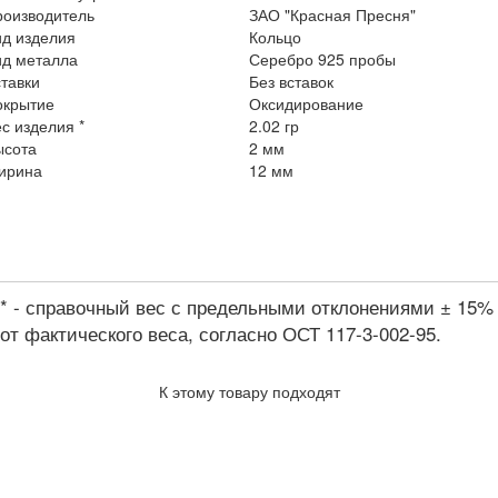
роизводитель
ЗАО "Красная Пресня"
ид изделия
Кольцо
ид металла
Серебро 925 пробы
тавки
Без вставок
окрытие
Оксидирование
с изделия *
2.02 гр
ысота
2 мм
ирина
12 мм
* - справочный вес с предельными отклонениями ± 15%
от фактического веса, согласно ОСТ 117-3-002-95.
К этому товару подходят