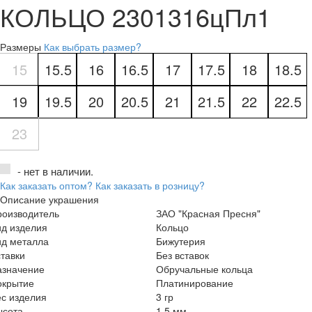
КОЛЬЦО 2301316цПл1
Размеры
Как выбрать размер?
15
15.5
16
16.5
17
17.5
18
18.5
19
19.5
20
20.5
21
21.5
22
22.5
23
- нет в наличии.
Как заказать оптом?
Как заказать в розницу?
Описание украшения
роизводитель
ЗАО "Красная Пресня"
ид изделия
Кольцо
ид металла
Бижутерия
тавки
Без вставок
азначение
Обручальные кольца
окрытие
Платинирование
с изделия
3 гр
ысота
1.5 мм