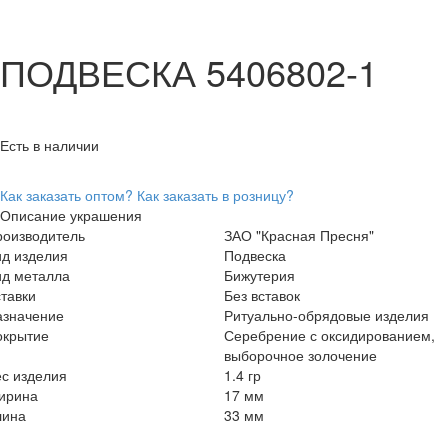
ПОДВЕСКА 5406802-1
Есть в наличии
Как заказать оптом?
Как заказать в розницу?
Описание украшения
роизводитель
ЗАО "Красная Пресня"
ид изделия
Подвеска
ид металла
Бижутерия
тавки
Без вставок
азначение
Ритуально-обрядовые изделия
окрытие
Серебрение с оксидированием,
выборочное золочение
с изделия
1.4 гр
ирина
17 мм
лина
33 мм