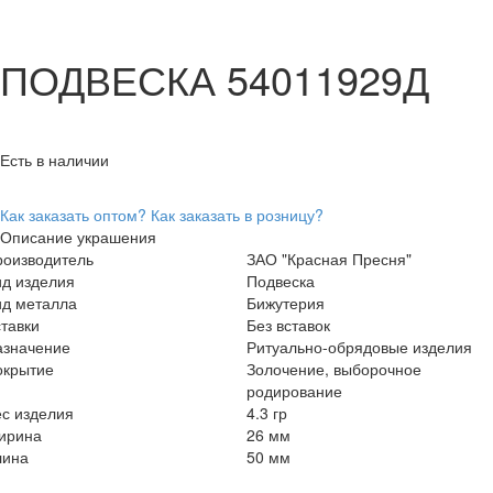
ПОДВЕСКА 54011929Д
Есть в наличии
Как заказать оптом?
Как заказать в розницу?
Описание украшения
роизводитель
ЗАО "Красная Пресня"
ид изделия
Подвеска
ид металла
Бижутерия
тавки
Без вставок
азначение
Ритуально-обрядовые изделия
окрытие
Золочение, выборочное
родирование
с изделия
4.3 гр
ирина
26 мм
лина
50 мм